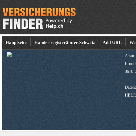
Hauptseite
Handelsregisterämter Schweiz
Add URL
We
Assur
Brunne
8610 
Datenq
HELP