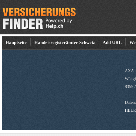
Hauptseite
Handelsregisterämter Schweiz
Add URL
We
AXA -
Wängis
8355 
Datenq
HELP