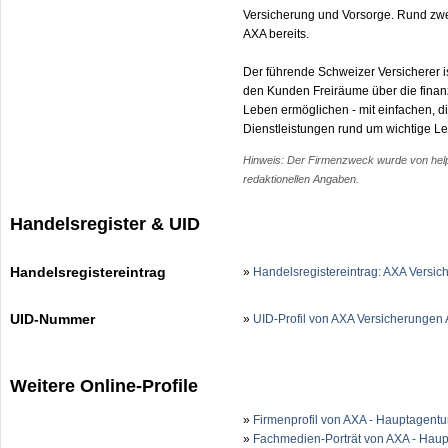
Versicherung und Vorsorge. Rund zwe
AXA bereits.
Der führende Schweizer Versicherer i
den Kunden Freiräume über die finanz
Leben ermöglichen - mit einfachen, d
Dienstleistungen rund um wichtige L
Hinweis: Der Firmenzweck wurde von help.c
redaktionellen Angaben.
Handelsregister & UID
Handelsregistereintrag
»
Handelsregistereintrag: AXA Versi
UID-Nummer
»
UID-Profil von AXA Versicherunge
Weitere Online-Profile
»
Firmenprofil von AXA - Hauptagentur
»
Fachmedien-Porträt von AXA - Haup